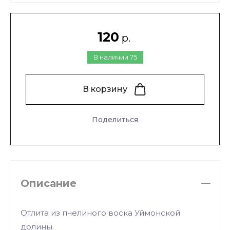
120
р.
В наличии
75
В корзину
Поделиться
Описание
Отлита из пчелиного воска Уймонской
долины.